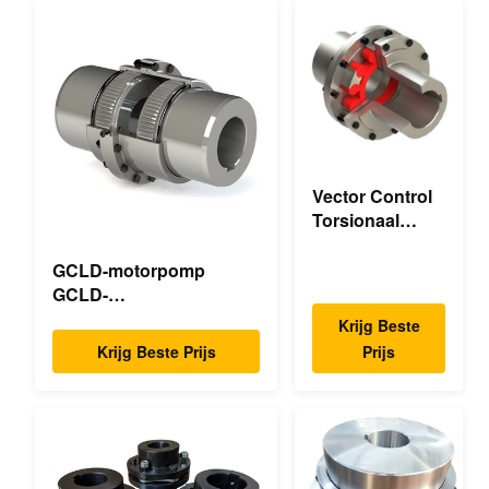
Vector Control
Torsionaal
Mechanische
Dubbele Flens
GCLD-motorpomp
Torsionaal
GCLD-
Flexibel
motorpompkoppelingen
Krijg Beste
Mechanisch
op maat 45 2°C
Krijg Beste Prijs
Prijs
Compacte voetafdruk