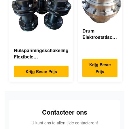
Drum
Elektrostatisch
sproeien Drum
Flexible Gear
Nulspanningsschakeling
Hoog
Flexibele
nauwkeurigheid
Membraankoppeling
Krijg Beste
Dubbele Schijfpakket
Krijg Beste Prijs
Prijs
Hoge Snelheid
Contacteer ons
U kunt ons te allen tijde contacteren!