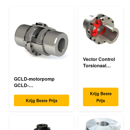
Vector Control
Torsionaal
Mechanische
Dubbele Flens
GCLD-motorpomp
Torsionaal
GCLD-
Flexibel
motorpompkoppelingen
Krijg Beste
Mechanisch
op maat 45 2°C
Krijg Beste Prijs
Prijs
Compacte voetafdruk