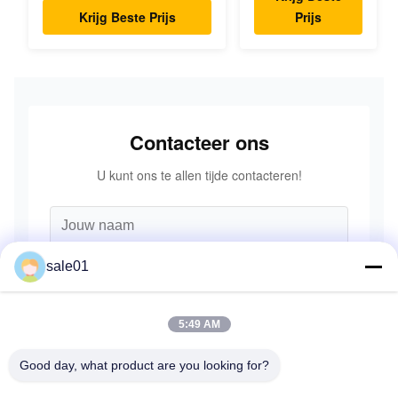
Dubbele Schijfpakket
Krijg Beste Prijs
Prijs
Hoge Snelheid
Contacteer ons
U kunt ons te allen tijde contacteren!
sale01
5:49 AM
Good day, what product are you looking for?