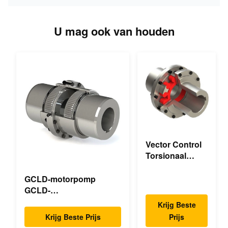
U mag ook van houden
Vector Control
Torsionaal
Mechanische
Dubbele Flens
GCLD-motorpomp
Torsionaal
GCLD-
Flexibel
motorpompkoppelingen
Krijg Beste
Mechanisch
op maat 45 2°C
Krijg Beste Prijs
Prijs
Compacte voetafdruk