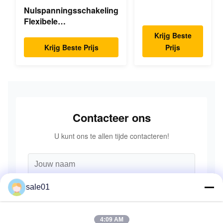
Flexible Gear
Nulspanningsschakeling
Hoog
Flexibele
nauwkeurigheid
Membraankoppeling
Krijg Beste
Dubbele Schijfpakket
Krijg Beste Prijs
Prijs
Hoge Snelheid
Contacteer ons
U kunt ons te allen tijde contacteren!
sale01
4:09 AM