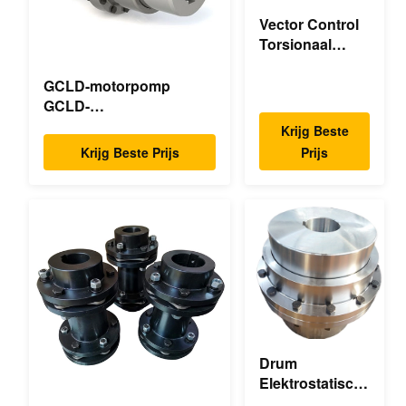
Vector Control
Torsionaal
Mechanische
Dubbele Flens
GCLD-motorpomp
Torsionaal
GCLD-
Flexibel
motorpompkoppelingen
Krijg Beste
Mechanisch
op maat 45 2°C
Krijg Beste Prijs
Prijs
Compacte voetafdruk
Drum
Elektrostatisch
sproeien Drum