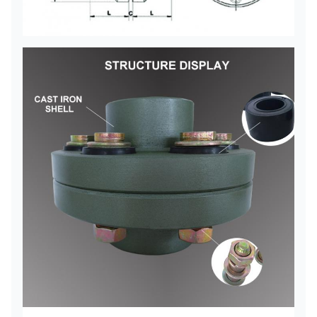
FCL200
245
3200
200
100
21
71
FCL224
392
2850
224
115
21
80
FCL250
618
2550
250
135
25
90
FCL280
980
2300
280
140
34
10
FCL315
1568
2050
315
160
41
11
FCL355
2450
1800
355
180
60
12