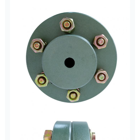
FCL400
3920
1600
400
200
60
12
FCL450
6174
1400
450
224
65
14
FCL560
9800
1150
560
250
85
16
FCL630
15680
1000
630
280
95
18