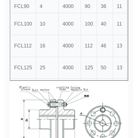
FCL90
4
4000
90
36
11
28
FCL100
10
4000
100
40
11
35
FCL112
16
4000
112
46
13
40
FCL125
25
4000
125
50
13
45
FCL140
50
4000
140
65
13
50
FCL160
110
4000
160
80
15
56
FCL180
157
3500
180
90
15
63